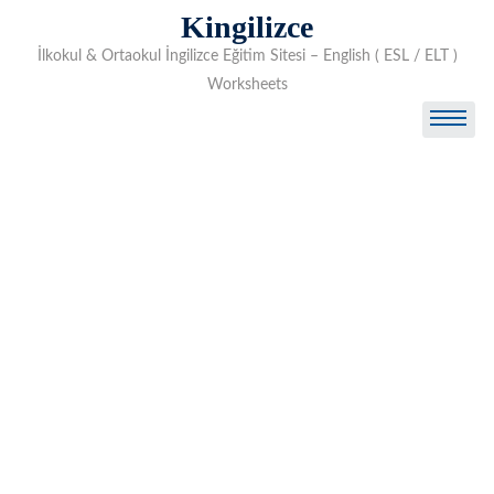
Skip
Kingilizce
to
İlkokul & Ortaokul İngilizce Eğitim Sitesi – English ( ESL / ELT )
content
Worksheets