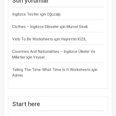
Son yorumlar
İngilizce Testler
için
Oğuzalp
Clothes – İngilizce Elbiseler
için
Mürsel Sevik
Verb To Be Worksheets
için
Hayrettin KIZIL
Countries And Nationalities – İngilizce Ülkeler Ve
Milletler
için
Veysel
Telling The Time-What Time Is It Worksheets
için
Admin
Start here