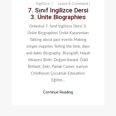
On
İngilizce
Leave A Comment
7. Sınıf İngilizce Dersi
7.
3. Ünite Biographies
Sınıf
İngilizce
Ortaokul 7. Sınıf İngilizce Dersi 3.
Dersi
Ünite Biographies Ünite Kazanımları
3.
Talking about past events Making
Ünite
simple inquiries Telling the time, days
Biographies
and dates Biography: Biyografi, Hayat
hikayesi Birth: Doğum Award: Ödül
Brillant: Zeki; Parlak Career: kariyer
Childhood: Çocukluk Education:
Eğitim…
Continue Reading