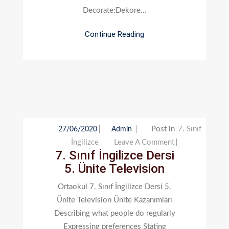
Decorate:Dekore…
Continue Reading
Post in
7. Sınıf
27/06/2020
Admin
On
İngilizce
Leave A Comment
7. Sınıf İngilizce Dersi
7.
5. Ünite Television
Sınıf
İngilizce
Ortaokul 7. Sınıf İngilizce Dersi 5.
Dersi
Ünite Television Ünite Kazanımları
5.
Describing what people do regularly
Ünite
Expressing preferences Stating