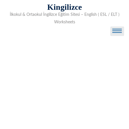
Skip
Kingilizce
to
İlkokul & Ortaokul İngilizce Eğitim Sitesi – English ( ESL / ELT )
content
Worksheets