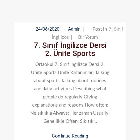
Post in
7. Sınıf
24/06/2020
Admin
7.
İngilizce
Bir Yorum
7. Sınıf İngilizce Dersi
Sınıf
2. Ünite Sports
İngilizce
Dersi
Ortaokul 7. Sınıf İngilizce Dersi 2.
2.
Ünite Sports Ünite Kazanımları Talking
Ünite
about sports Talking about routines
Sports
and daily activities Describing what
Için
people do regularly Giving
explanations and reasons How often:
Ne sıklıkla Always: Her zaman Usually:
Genellikle Often: Sık sık…
Continue Reading