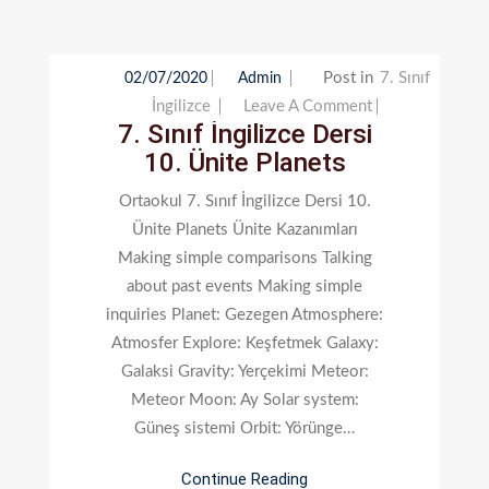
Post in
7. Sınıf
02/07/2020
Admin
On
İngilizce
Leave A Comment
7. Sınıf İngilizce Dersi
7.
10. Ünite Planets
Sınıf
İngilizce
Ortaokul 7. Sınıf İngilizce Dersi 10.
Dersi
Ünite Planets Ünite Kazanımları
10.
Making simple comparisons Talking
Ünite
about past events Making simple
Planets
inquiries Planet: Gezegen Atmosphere:
Atmosfer Explore: Keşfetmek Galaxy:
Galaksi Gravity: Yerçekimi Meteor:
Meteor Moon: Ay Solar system:
Güneş sistemi Orbit: Yörünge…
Continue Reading