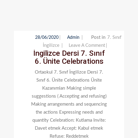
Post in
7. Sınıf
28/06/2020
Admin
On
İngilizce
Leave A Comment
İngilizce Dersi 7. Sınıf
İngilizce
6. Ünite Celebrations
Dersi
7.
Ortaokul 7. Sınıf İngilizce Dersi 7.
Sınıf
Sınıf 6. Ünite Celebrations Ünite
6.
Kazanımları Making simple
Ünite
suggestions ( Accepting and refusing)
Celebrations
Making arrangements and sequencing
the actions Expressing needs and
quantity Celebration: Kutlama Invite:
Davet etmek Accept: Kabul etmek
Refuse: Reddetmek