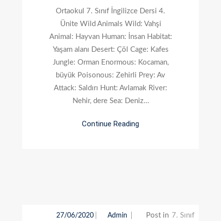
İngilizce
Ortaokul 7. Sınıf İngilizce Dersi 4.
Dersi
Ünite Wild Animals Wild: Vahşi
4.
Animal: Hayvan Human: İnsan Habitat:
Ünite
Yaşam alanı Desert: Çöl Cage: Kafes
Wild
Jungle: Orman Enormous: Kocaman,
Animals
büyük Poisonous: Zehirli Prey: Av
Attack: Saldırı Hunt: Avlamak River:
Nehir, dere Sea: Deniz…
Continue Reading
Post in
7. Sınıf
27/06/2020
Admin