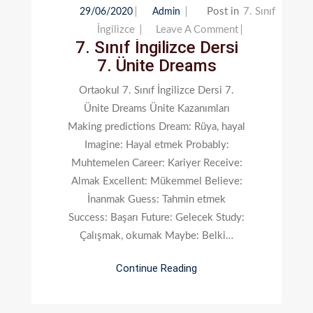
Post in
7. Sınıf
29/06/2020
Admin
On
İngilizce
Leave A Comment
7. Sınıf İngilizce Dersi
7.
7. Ünite Dreams
Sınıf
İngilizce
Ortaokul 7. Sınıf İngilizce Dersi 7.
Dersi
Ünite Dreams Ünite Kazanımları
7.
Making predictions Dream: Rüya, hayal
Ünite
Imagine: Hayal etmek Probably:
Dreams
Muhtemelen Career: Kariyer Receive:
Almak Excellent: Mükemmel Believe:
İnanmak Guess: Tahmin etmek
Success: Başarı Future: Gelecek Study:
Çalışmak, okumak Maybe: Belki…
Continue Reading