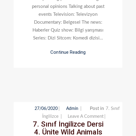
Television
personal opinions Talking about past
events Television: Televizyon
Documentary: Belgesel The news:
Haberler Quiz show: Bilgi yarışması
Series: Dizi Sitcom: Komedi dizisi…
Continue Reading
Post in
7. Sınıf
27/06/2020
Admin
On
İngilizce
Leave A Comment
7. Sınıf İngilizce Dersi
7.
4. Ünite Wild Animals
Sınıf