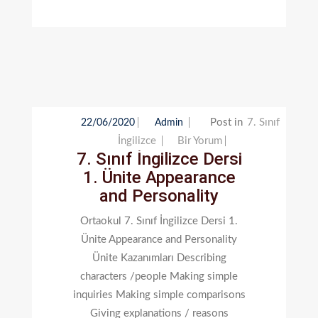
Post in
7. Sınıf
22/06/2020
Admin
7.
İngilizce
Bir Yorum
7. Sınıf İngilizce Dersi
Sınıf
1. Ünite Appearance
İngilizce
and Personality
Dersi
1.
Ortaokul 7. Sınıf İngilizce Dersi 1.
Ünite
Ünite Appearance and Personality
Appearance
Ünite Kazanımları Describing
And
characters /people Making simple
Personality
inquiries Making simple comparisons
Için
Giving explanations / reasons