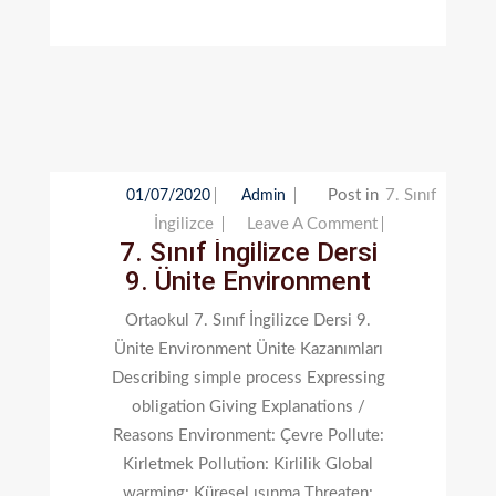
Post in
7. Sınıf
01/07/2020
Admin
On
İngilizce
Leave A Comment
7. Sınıf İngilizce Dersi
7.
9. Ünite Environment
Sınıf
İngilizce
Ortaokul 7. Sınıf İngilizce Dersi 9.
Dersi
Ünite Environment Ünite Kazanımları
9.
Describing simple process Expressing
Ünite
obligation Giving Explanations /
Environment
Reasons Environment: Çevre Pollute:
Kirletmek Pollution: Kirlilik Global
warming: Küresel ısınma Threaten: