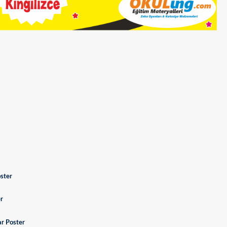
ster
er
ar Poster