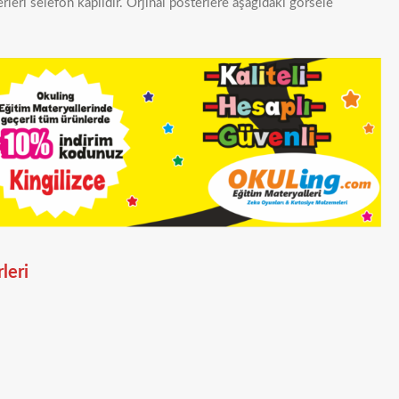
rleri selefon kaplıdır. Orjinal posterlere aşağıdaki görsele
leri