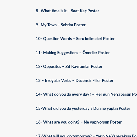
8- What time is it – Saat Kaç Poster
9- My Town – Şehrim Poster
10- Question Words – Soru kelimeleri Poster
11- Making Suggestions – Öneriler Poster
12- Opposites – Zıt Kavramlar Poster
13 – Irregular Verbs – Düzensiz Fiiler Poster
14- What do you do every day? – Her gün Ne Yaparsın Po
15-What did you do yesterday ? Dün ne yaptın Poster
16- What are you doing? – Ne yapıyorsun Poster
17-What will you do tomorrow? – Yarın Ne Yapacaksın Po