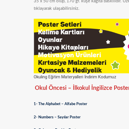
35 x 50 cm olup, 170 gr. kuşe kağıta baskılıdır. Üze
tıklayarak ulaşabilirsiniz.
Okuling Eğitim Materyalleri İndirim Kodumuz
Okul Öncesi – İlkokul İngilizce Poster
1- The Alphabet – Alfabe Poster
2- Numbers – Sayılar Poster