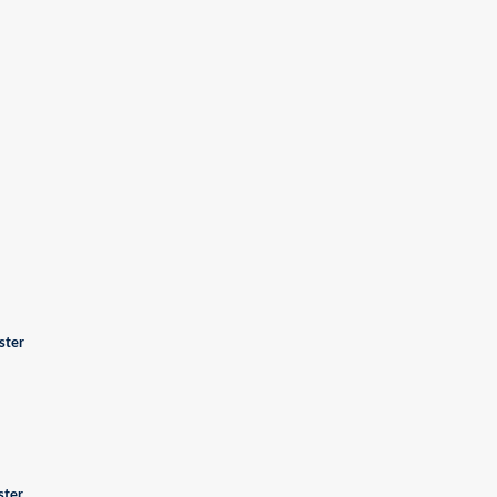
ster
ster