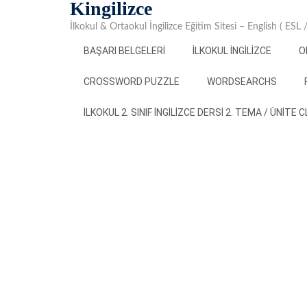
Kingilizce
Skip
to
İlkokul & Ortaokul İngilizce Eğitim Sitesi – English ( ESL
content
BAŞARI BELGELERI
İLKOKUL İNGILIZCE
O
CROSSWORD PUZZLE
WORDSEARCHS
İLKOKUL 2. SINIF İNGILIZCE DERSI 2. TEMA / ÜNITE