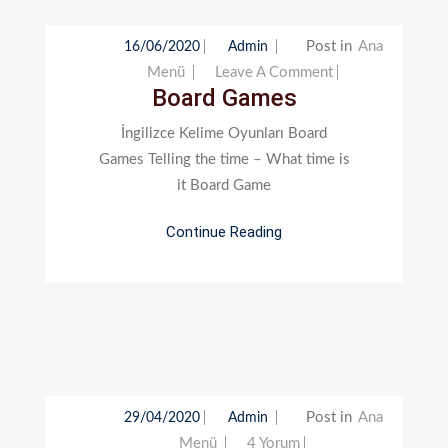
Post in
Ana
16/06/2020
Admin
On
Menü
Leave A Comment
Board Games
Board
Games
İngilizce Kelime Oyunları Board
Games Telling the time – What time is
it Board Game
Continue Reading
Post in
Ana
29/04/2020
Admin
Worksheets
Menü
4 Yorum