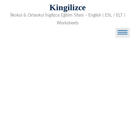
Skip
Kingilizce
to
İlkokul & Ortaokul İngilizce Eğitim Sitesi – English ( ESL / ELT )
content
Worksheets