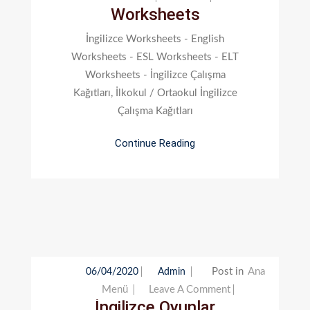
Worksheets
Için
İngilizce Worksheets - English
Worksheets - ESL Worksheets - ELT
Worksheets - İngilizce Çalışma
Kağıtları, İlkokul / Ortaokul İngilizce
Çalışma Kağıtları
Continue Reading
Post in
Ana
06/04/2020
Admin
On
Menü
Leave A Comment
İngilizce Oyunlar
İngilizce