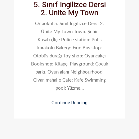
5. Sınıf İngilizce Dersi
5.
2. Ünite My Town
Sınıf
İngilizce
Ortaokul 5. Sınıf İngilizce Dersi 2.
Dersi
Ünite My Town Town: Şehir,
2.
Kasaba,İlçe Police station: Polis
Ünite
karakolu Bakery: Fırın Bus stop:
My
Otobüs durağı Toy shop: Oyuncakçı
Town
Bookshop: Kitapçı Playground: Çocuk
parkı, Oyun alanı Neighbourhood:
Civar, mahalle Cafe: Kafe Swimming
pool: Yüzme…
Continue Reading