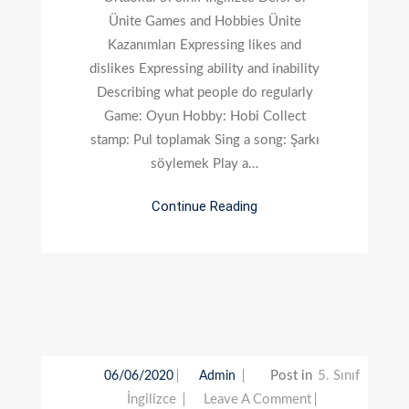
3.
Ünite Games and Hobbies Ünite
Ünite
Kazanımları Expressing likes and
Games
dislikes Expressing ability and inability
And
Describing what people do regularly
Hobbies
Game: Oyun Hobby: Hobi Collect
stamp: Pul toplamak Sing a song: Şarkı
söylemek Play a…
Continue Reading
Post in
5. Sınıf
06/06/2020
Admin
On
İngilizce
Leave A Comment