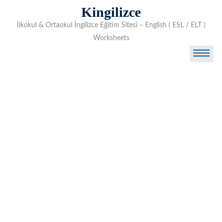
Skip
Kingilizce
to
İlkokul & Ortaokul İngilizce Eğitim Sitesi – English ( ESL / ELT )
content
Worksheets