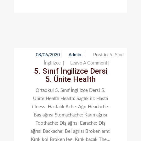
Post in
5. Sınıf
08/06/2020
Admin
On
İngilizce
Leave A Comment
5. Sınıf İngilizce Dersi
5.
5. Ünite Health
Sınıf
İngilizce
Ortaokul 5. Sınıf İngilizce Dersi 5.
Dersi
Ünite Health Health: Sağlık ill: Hasta
5.
illness: Hastalık Ache: Ağrı Headache:
Ünite
Baş ağrısı Stomachache: Karın ağrısı
Health
Toothache: Diş ağrısı Earache: Diş
ağrısı Backache: Bel ağrısı Broken arm:
Kırık kol Broken leg: Kırık bacak The…