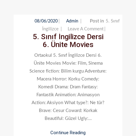
Post in
5. Sınıf
08/06/2020
Admin
On
İngilizce
Leave A Comment
5. Sınıf İngilizce Dersi
5.
6. Ünite Movies
Sınıf
İngilizce
Ortaokul 5. Sınıf İngilizce Dersi 6.
Dersi
Ünite Movies Movie: Film, Sinema
6.
Science fiction: Bilim kurgu Adventure:
Ünite
Macera Horror: Korku Comedy:
Movies
Komedi Drama: Dram Fantasy:
Fantastik Animation: Animasyon
Action: Aksiyon What type?: Ne tür?
Brave: Cesur Coward: Korkak
Beautiful: Güzel Ugly:…
Continue Reading