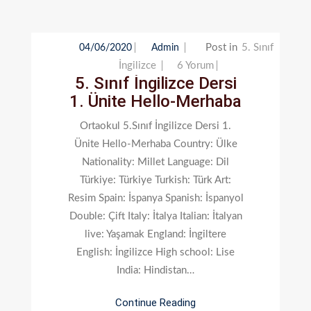
Post in
5. Sınıf
04/06/2020
Admin
5.
İngilizce
6 Yorum
5. Sınıf İngilizce Dersi
Sınıf
1. Ünite Hello-Merhaba
İngilizce
Dersi
Ortaokul 5.Sınıf İngilizce Dersi 1.
1.
Ünite Hello-Merhaba Country: Ülke
Ünite
Nationality: Millet Language: Dil
Hello-
Türkiye: Türkiye Turkish: Türk Art:
Merhaba
Resim Spain: İspanya Spanish: İspanyol
Için
Double: Çift Italy: İtalya Italian: İtalyan
live: Yaşamak England: İngiltere
English: İngilizce High school: Lise
India: Hindistan…
Continue Reading