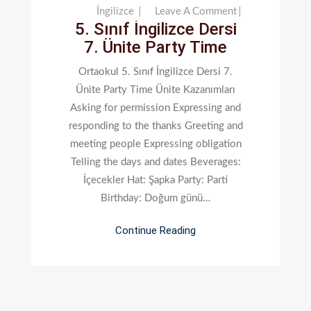
On
İngilizce
Leave A Comment
5. Sınıf İngilizce Dersi
5.
7. Ünite Party Time
Sınıf
İngilizce
Ortaokul 5. Sınıf İngilizce Dersi 7.
Dersi
Ünite Party Time Ünite Kazanımları
7.
Asking for permission Expressing and
Ünite
responding to the thanks Greeting and
Party
meeting people Expressing obligation
Time
Telling the days and dates Beverages:
İçecekler Hat: Şapka Party: Parti
Birthday: Doğum günü…
Continue Reading