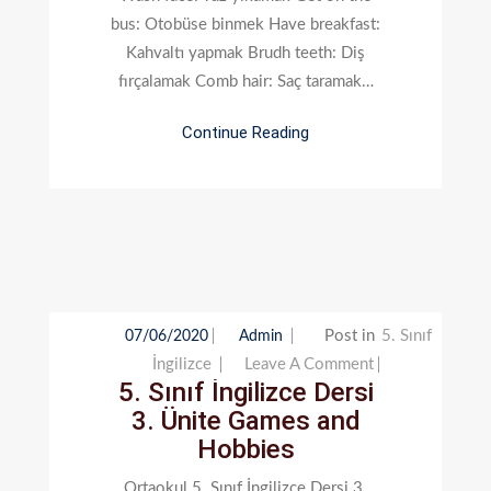
Daily
bus: Otobüse binmek Have breakfast:
Routine
Kahvaltı yapmak Brudh teeth: Diş
fırçalamak Comb hair: Saç taramak…
Continue Reading
Post in
5. Sınıf
07/06/2020
Admin
On
İngilizce
Leave A Comment
5. Sınıf İngilizce Dersi
5.
3. Ünite Games and
Sınıf
Hobbies
İngilizce
Dersi
Ortaokul 5. Sınıf İngilizce Dersi 3.