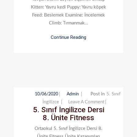
Shelter
Kitten: Yavru kedi Puppy: Yavru köpek
Feed: Beslemek Examine: İncelemek
Climb: Tırmanmak…
Continue Reading
Post in
5. Sınıf
10/06/2020
Admin
On
İngilizce
Leave A Comment
5. Sınıf İngilizce Dersi
5.
8. Ünite Fitness
Sınıf
İngilizce
Ortaokul 5. Sınıf İngilizce Dersi 8.
Dersi
Ünite Fitness Ünite Kazanımları