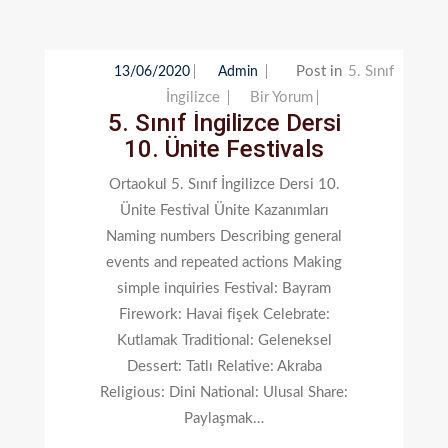
Post in
5. Sınıf
13/06/2020
Admin
5.
İngilizce
Bir Yorum
5. Sınıf İngilizce Dersi
Sınıf
10. Ünite Festivals
İngilizce
Dersi
Ortaokul 5. Sınıf İngilizce Dersi 10.
10.
Ünite Festival Ünite Kazanımları
Ünite
Naming numbers Describing general
Festivals
events and repeated actions Making
Için
simple inquiries Festival: Bayram
Firework: Havai fişek Celebrate:
Kutlamak Traditional: Geleneksel
Dessert: Tatlı Relative: Akraba
Religious: Dini National: Ulusal Share:
Paylaşmak…