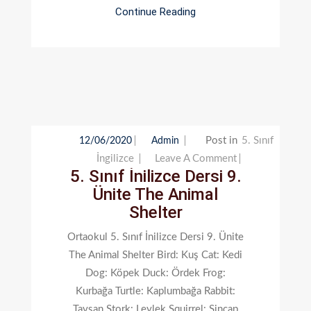
Continue Reading
Post in
5. Sınıf
12/06/2020
Admin
On
İngilizce
Leave A Comment
5. Sınıf İnilizce Dersi 9.
5.
Ünite The Animal
Sınıf
Shelter
İnilizce
Dersi
Ortaokul 5. Sınıf İnilizce Dersi 9. Ünite
9.
The Animal Shelter Bird: Kuş Cat: Kedi
Ünite
Dog: Köpek Duck: Ördek Frog:
The
Kurbağa Turtle: Kaplumbağa Rabbit:
Animal
Tavşan Stork: Leylek Squirrel: Sincap