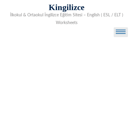
Skip
Kingilizce
to
İlkokul & Ortaokul İngilizce Eğitim Sitesi – English ( ESL / ELT )
content
Worksheets