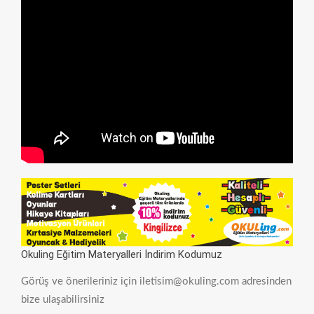
Okuling Eğitim Materyalleri İndirim Kodumuz
Görüş ve önerileriniz için iletisim@okuling.com adresinden
bize ulaşabilirsiniz