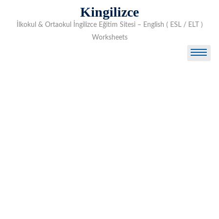
Skip
Kingilizce
to
İlkokul & Ortaokul İngilizce Eğitim Sitesi – English ( ESL / ELT )
content
Worksheets