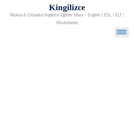
Skip
Kingilizce
to
İlkokul & Ortaokul İngilizce Eğitim Sitesi – English ( ESL / ELT )
content
Worksheets