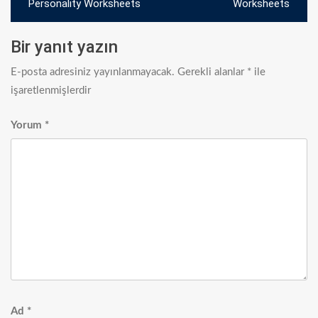
gezinmesi
Personality Worksheets
Worksheets
Bir yanıt yazın
E-posta adresiniz yayınlanmayacak.
Gerekli alanlar
*
ile
işaretlenmişlerdir
Yorum
*
Ad
*