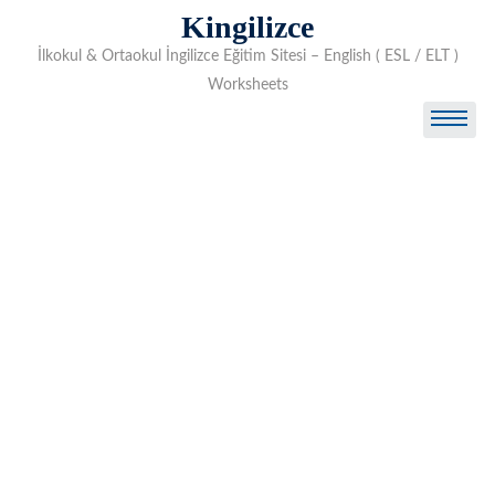
Skip
Kingilizce
to
İlkokul & Ortaokul İngilizce Eğitim Sitesi – English ( ESL / ELT )
content
Worksheets