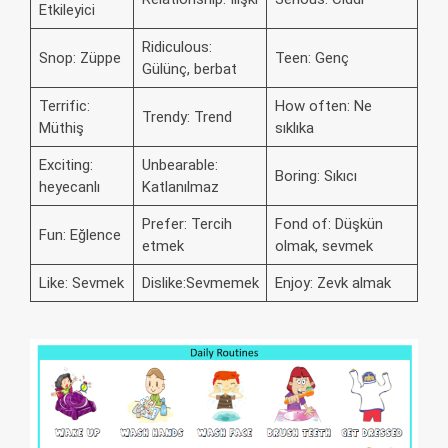
Etkileyici
Ridiculous:
Snop: Züppe
Teen: Genç
Gülünç, berbat
Terrific:
How often: Ne
Trendy: Trend
Müthiş
sıklıka
Exciting:
Unbearable:
Boring: Sıkıcı
heyecanlı
Katlanılmaz
Prefer: Tercih
Fond of: Düşkün
Fun: Eğlence
etmek
olmak, sevmek
Like: Sevmek
Dislike:Sevmemek
Enjoy: Zevk almak