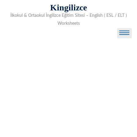
Skip
Kingilizce
to
İlkokul & Ortaokul İngilizce Eğitim Sitesi – English ( ESL / ELT )
content
Worksheets