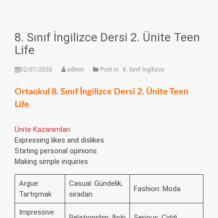
8. Sınıf İngilizce Dersi 2. Ünite Teen
Life
02/07/2020
admin
Post in
8. Sınıf İngilizce
Ortaokul 8. Sınıf İngilizce Dersi 2. Ünite Teen
Life
Ünite Kazanımları
Expressing likes and dislikes
Stating personal opinions
Making simple inquiries
Argue:
Casual: Gündelik,
Fashion: Moda
Tartışmak
sıradan
Impressive:
Relationship: İlişki
Serious: Ciddi