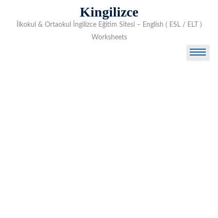
Skip
Kingilizce
to
İlkokul & Ortaokul İngilizce Eğitim Sitesi – English ( ESL / ELT )
content
Worksheets