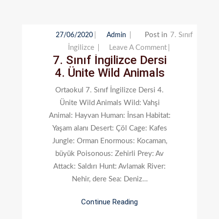
Post in
7. Sınıf
27/06/2020
Admin
On
İngilizce
Leave A Comment
7. Sınıf İngilizce Dersi
7.
4. Ünite Wild Animals
Sınıf
İngilizce
Ortaokul 7. Sınıf İngilizce Dersi 4.
Dersi
Ünite Wild Animals Wild: Vahşi
4.
Animal: Hayvan Human: İnsan Habitat:
Ünite
Yaşam alanı Desert: Çöl Cage: Kafes
Wild
Jungle: Orman Enormous: Kocaman,
Animals
büyük Poisonous: Zehirli Prey: Av
Attack: Saldırı Hunt: Avlamak River:
Nehir, dere Sea: Deniz…
Continue Reading