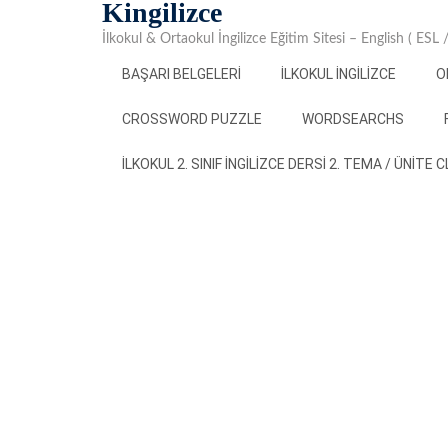
Kingilizce
Skip
to
İlkokul & Ortaokul İngilizce Eğitim Sitesi – English ( ESL
content
BAŞARI BELGELERI
İLKOKUL İNGILIZCE
O
CROSSWORD PUZZLE
WORDSEARCHS
İLKOKUL 2. SINIF İNGILIZCE DERSI 2. TEMA / ÜNITE