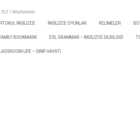
 / ELT ) Worksheets
RTOKUL İNGILIZCE
İNGILIZCE OYUNLAR
KELIMELER
BO
FAMILY BOOKMARK
ESL GRAMMAR – İNGILIZCE DILBILGISI
T
 CLASSROOM LIFE – SINIF HAYATI