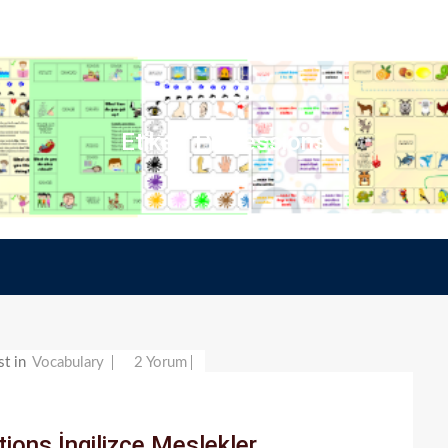
Etiket:
Professions
Jobs
st in
Vocabulary
2 Yorum
/
Occupations
ions İngilizce Meslekler
İngilizce