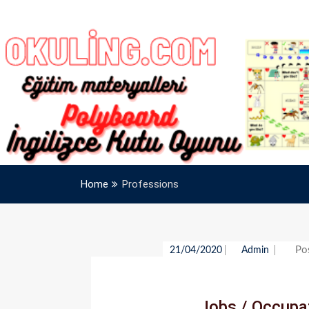
Home
Professions
Po
21/04/2020
Admin
Jobs / Occupat