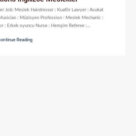
Meslekler
er Job: Meslek Hairdresser : Kuaför Lawyer : Avukat
Için
usician : Müzisyen Profession : Meslek Mechanic :
tor : Erkek oyuncu Nurse : Hemşire Referee :…
ontinue Reading