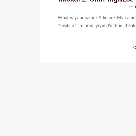
– 
What is your name? Adın ne? My name is
Nasılsın? I’m fine: İyiyim I’m fine, thank
C