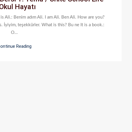
Okul Hayatı
İngilizce
Dersi
 Ali.: Benim adım Ali. I am Ali. Ben Ali. How are you?
1.
s. İyiyim, teşekkürler. What is this? Bu ne It is a book.:
Tema
O…
/
Ünite
ontinue Reading
School
Life
–
Okul
Hayatı