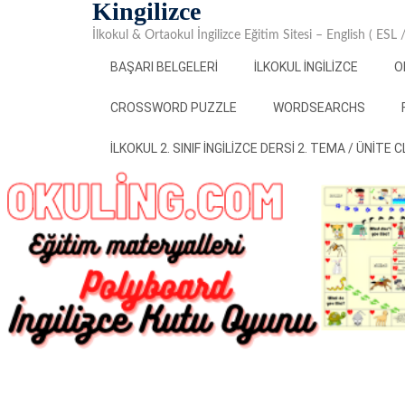
Kingilizce
Skip
to
İlkokul & Ortaokul İngilizce Eğitim Sitesi – English ( ESL
content
BAŞARI BELGELERI
İLKOKUL İNGILIZCE
O
CROSSWORD PUZZLE
WORDSEARCHS
İLKOKUL 2. SINIF İNGILIZCE DERSI 2. TEMA / ÜNITE