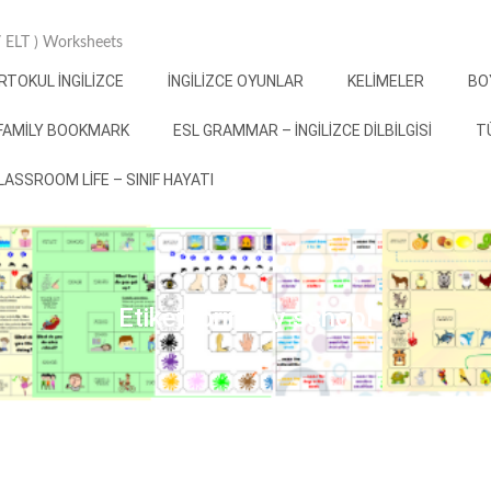
 / ELT ) Worksheets
RTOKUL İNGILIZCE
İNGILIZCE OYUNLAR
KELIMELER
BO
FAMILY BOOKMARK
ESL GRAMMAR – İNGILIZCE DILBILGISI
T
 CLASSROOM LIFE – SINIF HAYATI
Etiket:
primary school