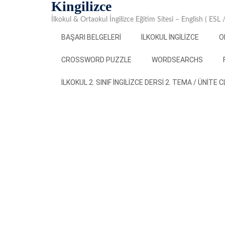
Kingilizce
Skip
to
İlkokul & Ortaokul İngilizce Eğitim Sitesi – English ( ESL
content
BAŞARI BELGELERI
İLKOKUL İNGILIZCE
O
CROSSWORD PUZZLE
WORDSEARCHS
İLKOKUL 2. SINIF İNGILIZCE DERSI 2. TEMA / ÜNITE