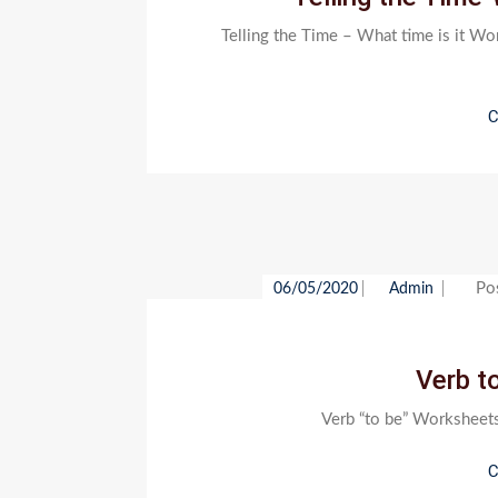
Telling the Time – What time is it Wo
C
Po
06/05/2020
Admin
Verb t
Verb “to be” Worksheets –
C