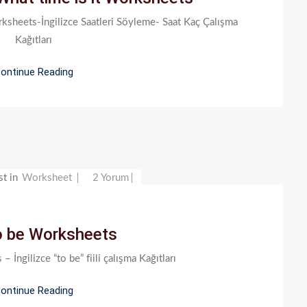
Time
rksheets-İngilizce Saatleri Söyleme- Saat Kaç Çalışma
Is
Kağıtları
It
Worksheets
ontinue Reading
Için
Verb
st in
Worksheet
2 Yorum
To
Be
o be Worksheets
Worksheets
Için
 İngilizce “to be” fiili çalışma Kağıtları
ontinue Reading