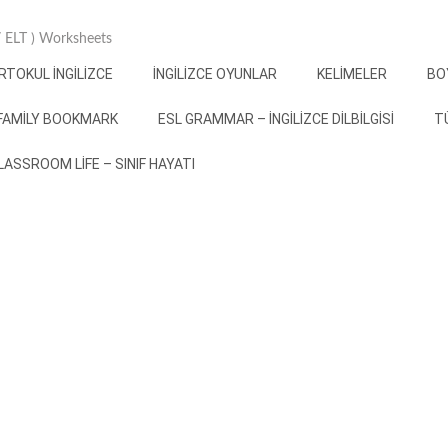
 / ELT ) Worksheets
RTOKUL İNGILIZCE
İNGILIZCE OYUNLAR
KELIMELER
BO
FAMILY BOOKMARK
ESL GRAMMAR – İNGILIZCE DILBILGISI
T
 CLASSROOM LIFE – SINIF HAYATI