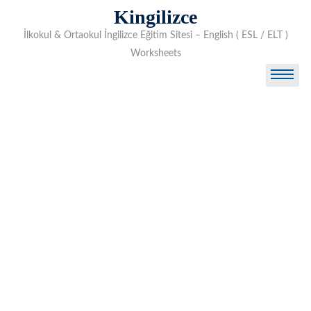
Skip
Kingilizce
to
İlkokul & Ortaokul İngilizce Eğitim Sitesi – English ( ESL / ELT )
content
Worksheets