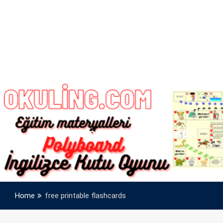
Etiket:
free printable flashcards
Home
free printable flashcards