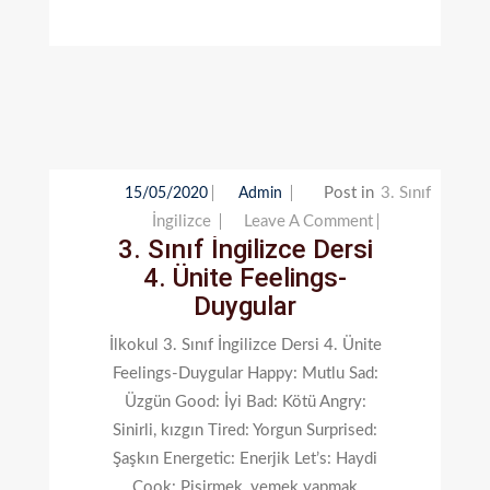
Post in
3. Sınıf
15/05/2020
Admin
On
İngilizce
Leave A Comment
3. Sınıf İngilizce Dersi
3.
4. Ünite Feelings-
Sınıf
Duygular
İngilizce
Dersi
İlkokul 3. Sınıf İngilizce Dersi 4. Ünite
4.
Feelings-Duygular Happy: Mutlu Sad:
Ünite
Üzgün Good: İyi Bad: Kötü Angry:
Feelings-
Sinirli, kızgın Tired: Yorgun Surprised:
Duygular
Şaşkın Energetic: Enerjik Let’s: Haydi
Cook: Pişirmek, yemek yapmak