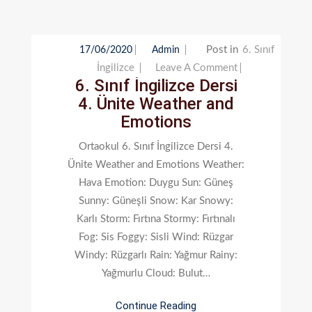
Post in
6. Sınıf
17/06/2020
Admin
On
İngilizce
Leave A Comment
6. Sınıf İngilizce Dersi
6.
4. Ünite Weather and
Sınıf
Emotions
İngilizce
Dersi
Ortaokul 6. Sınıf İngilizce Dersi 4.
4.
Ünite Weather and Emotions Weather:
Ünite
Hava Emotion: Duygu Sun: Güneş
Weather
Sunny: Güneşli Snow: Kar Snowy:
And
Karlı Storm: Fırtına Stormy: Fırtınalı
Emotions
Fog: Sis Foggy: Sisli Wind: Rüzgar
Windy: Rüzgarlı Rain: Yağmur Rainy:
Yağmurlu Cloud: Bulut…
Continue Reading