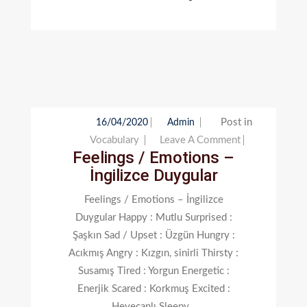
Post in
16/04/2020
Admin
On
Vocabulary
Leave A Comment
Feelings / Emotions –
Feelings
İngilizce Duygular
/
Emotions
Feelings / Emotions – İngilizce
–
Duygular Happy : Mutlu Surprised :
İngilizce
Şaşkın Sad / Upset : Üzgün Hungry :
Duygular
Acıkmış Angry : Kızgın, sinirli Thirsty :
Susamış Tired : Yorgun Energetic :
Enerjik Scared : Korkmuş Excited :
Heyecanlı Sleepy…