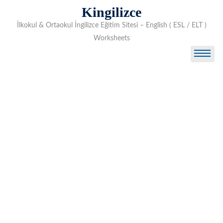
Skip
Kingilizce
to
İlkokul & Ortaokul İngilizce Eğitim Sitesi – English ( ESL / ELT )
content
Worksheets