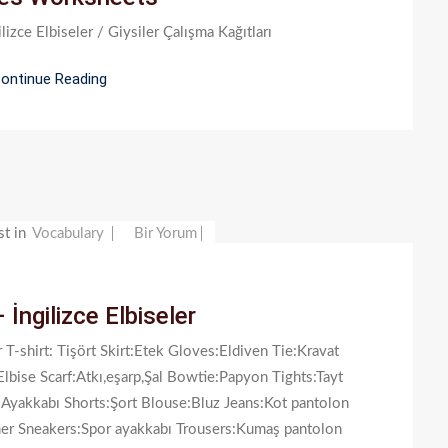
izce Elbiseler / Giysiler Çalışma Kağıtları
ontinue Reading
Clothes
st in
Vocabulary
Bir Yorum
–
İngilizce
 İngilizce Elbiseler
Elbiseler
Için
r T-shirt: Tişört Skirt:Etek Gloves:Eldiven Tie:Kravat
lbise Scarf:Atkı,eşarp,Şal Bowtie:Papyon Tights:Tayt
Ayakkabı Shorts:Şort Blouse:Bluz Jeans:Kot pantolon
mer Sneakers:Spor ayakkabı Trousers:Kumaş pantolon