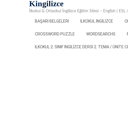
Kingilizce
Skip
to
İlkokul & Ortaokul İngilizce Eğitim Sitesi – English ( ESL
content
BAŞARI BELGELERI
İLKOKUL İNGILIZCE
O
CROSSWORD PUZZLE
WORDSEARCHS
İLKOKUL 2. SINIF İNGILIZCE DERSI 2. TEMA / ÜNITE