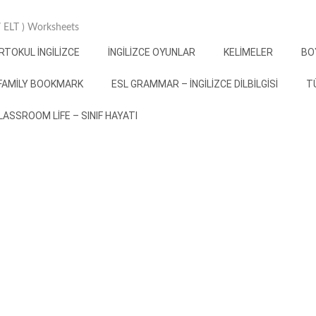
 / ELT ) Worksheets
RTOKUL İNGILIZCE
İNGILIZCE OYUNLAR
KELIMELER
BO
FAMILY BOOKMARK
ESL GRAMMAR – İNGILIZCE DILBILGISI
T
 CLASSROOM LIFE – SINIF HAYATI