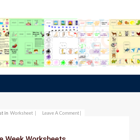
Etiket:
Days
On
st in
Worksheet
Leave A Comment
Days
Of
he Week Worksheets
The