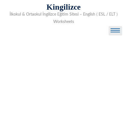
Skip
Kingilizce
to
İlkokul & Ortaokul İngilizce Eğitim Sitesi – English ( ESL / ELT )
content
Worksheets