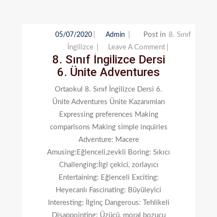
Post in
8. Sınıf
05/07/2020
Admin
On
İngilizce
Leave A Comment
8. Sınıf İngilizce Dersi
8.
6. Ünite Adventures
Sınıf
İngilizce
Ortaokul 8. Sınıf İngilizce Dersi 6.
Dersi
Ünite Adventures Ünite Kazanımları
6.
Expressing preferences Making
Ünite
comparisons Making simple inquiries
Adventures
Adventure: Macere
Amusing:Eğlenceli,zevkli Boring: Sıkıcı
Challenging:İlgi çekici, zorlayıcı
Entertaining: Eğlenceli Exciting:
Heyecanlı Fascinating: Büyüleyici
Interesting: İlginç Dangerous: Tehlikeli
Disappointing: Üzücü, moral bozucu