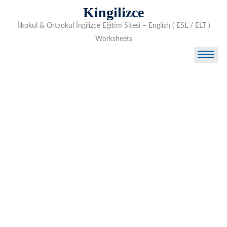
Skip
Kingilizce
to
İlkokul & Ortaokul İngilizce Eğitim Sitesi – English ( ESL / ELT )
content
Worksheets