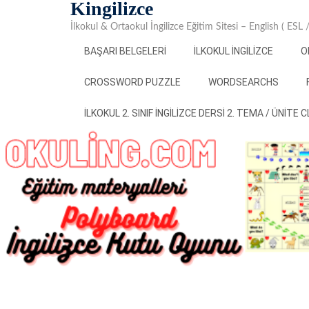
Kingilizce
Skip
to
İlkokul & Ortaokul İngilizce Eğitim Sitesi – English ( ESL
content
BAŞARI BELGELERI
İLKOKUL İNGILIZCE
O
CROSSWORD PUZZLE
WORDSEARCHS
İLKOKUL 2. SINIF İNGILIZCE DERSI 2. TEMA / ÜNITE