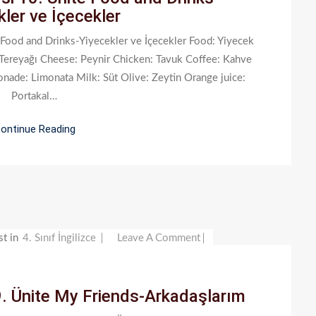
kler ve İçecekler
Dersi
10.
te Food and Drinks-Yiyecekler ve İçecekler Food: Yiyecek
Ünite
 Tereyağı Cheese: Peynir Chicken: Tavuk Coffee: Kahve
Food
ade: Limonata Milk: Süt Olive: Zeytin Orange juice:
And
Portakal…
Drinks-
Yiyecekler
ontinue Reading
Ve
İçecekler
On
st in
4. Sınıf İngilizce
Leave A Comment
4.
Sınıf
i 9. Ünite My Friends-Arkadaşlarım
İngilizce
Dersi