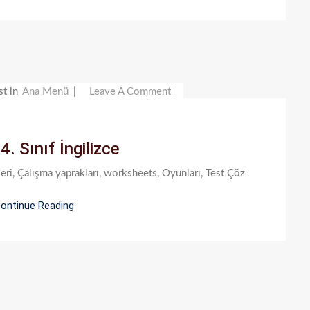
On
st in
Ana Menü
Leave A Comment
İlkokul
4.
 4. Sınıf İngilizce
Sınıf
İngilizce
stleri, Çalışma yaprakları, worksheets, Oyunları, Test Çöz
ontinue Reading