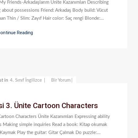
te My Friends-Arkadaşlarım Ünite Kazanımları Describing
9.
g about possessions Friend: Arkadaş Body build: Vücut
Ünite
şman Thin / Slim: Zayıf Hair color: Saç rengi Blonde:…
My
Friends-
ontinue Reading
Arkadaşlarım
4.
st in
4. Sınıf İngilizce
Bir Yorum
Sınıf
İngilizce
rsi 3. Ünite Cartoon Characters
Dersi
3.
e Cartoon Characters Ünite Kazanımları Expressing ability
Ünite
ns Making simple inquiries Read a book: Kitap okumak
Cartoon
: Kaymak Play the guitar: Gitar Çalmak Do puzzle:…
Characters