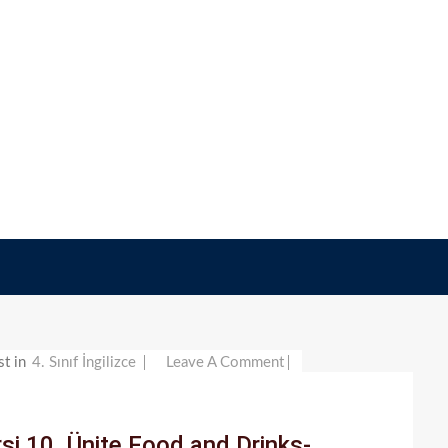
On
st in
4. Sınıf İngilizce
Leave A Comment
4.
Sınıf
ersi 10. Ünite Food and Drinks-
İngilizce