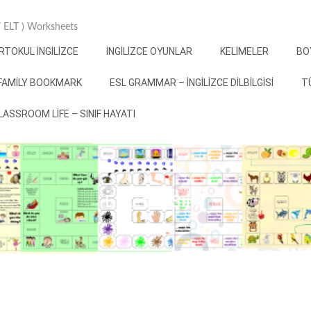
 / ELT ) Worksheets
RTOKUL İNGILIZCE
İNGILIZCE OYUNLAR
KELIMELER
BO
FAMILY BOOKMARK
ESL GRAMMAR – İNGILIZCE DILBILGISI
T
 CLASSROOM LIFE – SINIF HAYATI
Etiket:
4.Sınıf