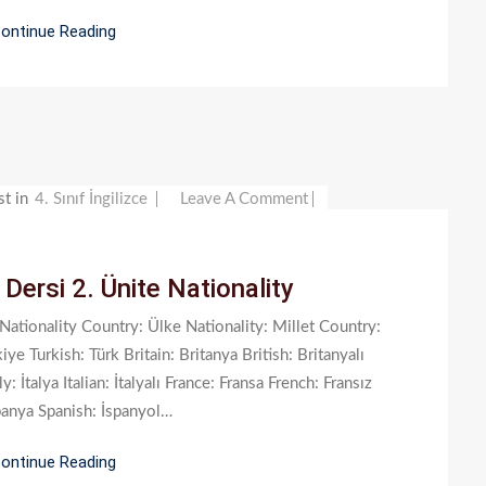
Için
ontinue Reading
On
st in
4. Sınıf İngilizce
Leave A Comment
4.
Sınıf
e Dersi 2. Ünite Nationality
İngilizce
Dersi
e Nationality Country: Ülke Nationality: Millet Country:
2.
iye Turkish: Türk Britain: Britanya British: Britanyalı
Ünite
İtalya Italian: İtalyalı France: Fransa French: Fransız
Nationality
panya Spanish: İspanyol…
ontinue Reading